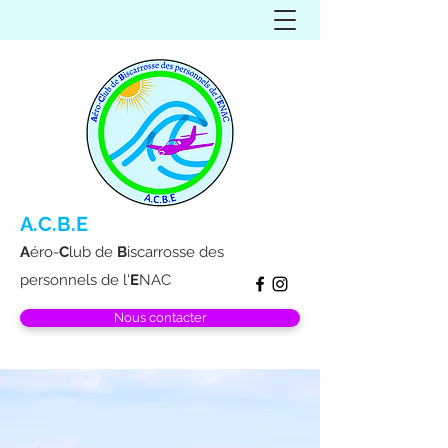
A.C.B.E
A
éro-
C
lub de
B
iscarrosse des
personnels de l'
E
NAC
Nous contacter