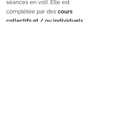
séances en vol). Elle est
complétée par des
cours
collectifs et / ou individuels
.
Le
travail personnel est
important
.
Les jeunes de
moins de 21
ans
pourront bénéficier
de
bourses de la Fédération
Française Aéronautique
. Elles
minoreront très sensiblement le
coût de l’instruction (bourses
bonifiées si le jeune est titulaire
du BIA).